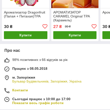
Ароматизатор Dragonfruit
АРОМАТИЗАТОР
Аром
(Папая + Питахая)TPA
CARAMEL Original TPA
(Карамель)
30
27
30
₴
₴
30 ₴
Купити
Купити
Про нас
98% позитивних з 66 відгуків за рік
Працює з 08.05.2018
м. Запоріжжя
Бульвар Будівельників, Запоріжжя, Україна
Контакти
Сьогодні працює з 10:00 до 17:00
Показати весь графік роботи