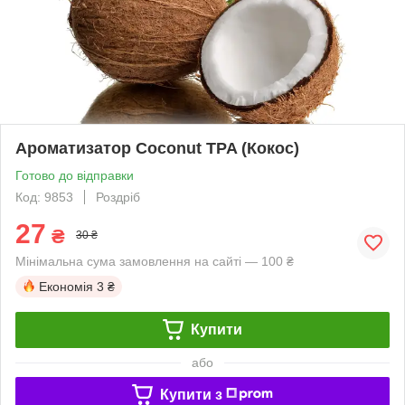
Ароматизатор Coconut TPA (Кокос)
Готово до відправки
Код: 9853
Роздріб
27
₴
30 ₴
Мінімальна сума замовлення на сайті — 100 ₴
Економія
3 ₴
Купити
або
Купити з