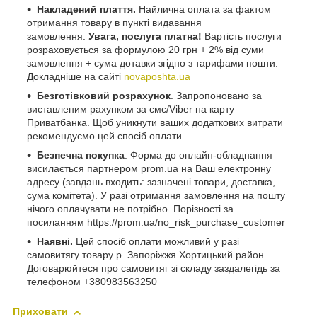
Накладений плаття.
Найлична оплата за фактом
отримання товару в пункті видавання
замовлення.
Увага, послуга платна!
Вартість послуги
розраховується за формулою 20 грн + 2% від суми
замовлення + сума дотавки згідно з тарифами пошти.
Докладніше на сайті
novaposhta.ua
Безготівковий розрахунок
. Запропоновано за
виставленим рахунком за смс/Viber на карту
Приватбанка. Щоб уникнути ваших додаткових витрати
рекомендуємо цей спосіб оплати.
Безпечна покупка
. Форма до онлайн-обладнання
висилається партнером prom.ua на Ваш електронну
адресу (завдань входить: зазначені товари, доставка,
сума комітета). У разі отримання замовлення на пошту
нічого оплачувати не потрібно. Порізності за
посиланням https://prom.ua/no_risk_purchase_customer
Наявні.
Цей спосіб оплати можливий у разі
самовитягу товару р. Запоріжжя Хортицький район.
Договарюйтеся про самовитяг зі складу заздалегідь за
телефоном +380983563250
Приховати