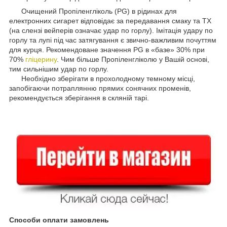
Очищений Пропіленгліколь (PG) в рідинах для
електронних сигарет відповідає за передавання смаку та ТХ
(на слензі вейперів означає удар по горлу). Імітація удару по
горлу та лупі під час затягування є звично-важливим почуттям
для курця. Рекомендоване значення PG в «базе» 30% при
70%
гліцерину
. Чим більше Пропіленгліколю у Вашій основі,
тим сильнішим удар по горлу.
Необхідно зберігати в прохолодному темному місці,
запобігаючи потраплянню прямих сонячних променів,
рекомендується зберігання в скляній тарі.
Способи оплати замовлень