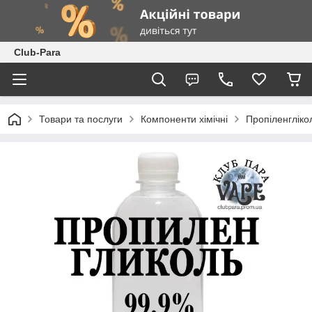
Club-Para
Товари та послуги
Компоненти хімічні
Пропіленглік