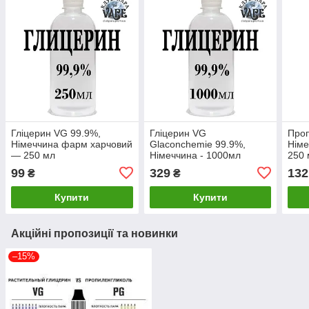
Гліцерин VG 99.9%,
Гліцерин VG
Проп
Німеччина фарм харчовий
Glaconchemie 99.9%,
Нім
— 250 мл
Німеччина - 1000мл
250 
99
329
132
₴
₴
Купити
Купити
Акційні пропозиції та новинки
–15%