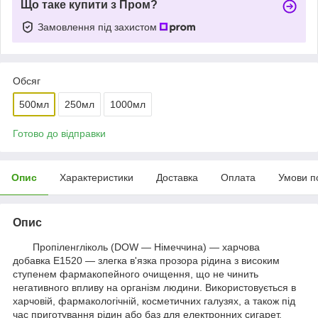
Що таке купити з Пром?
Замовлення під захистом
Обсяг
500мл
250мл
1000мл
Готово до відправки
Опис
Характеристики
Доставка
Оплата
Умови п
Опис
Пропіленгліколь (DOW — Німеччина) — харчова
добавка E1520 — злегка в'язка прозора рідина з високим
ступенем фармакопейного очищення, що не чинить
негативного впливу на організм людини. Використовується в
харчовій, фармакологічній, косметичних галузях, а також під
час приготування рідин або баз для електронних сигарет.