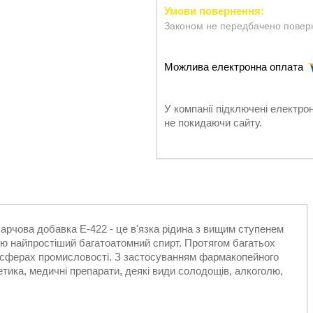
Законом не передбачено поверн
У компанії підключені електро
не покидаючи сайту.
арчова добавка Е-422 - це в'язка рідина з вищим ступенем
ю найпростіший багатоатомний спирт. Протягом багатьох
х сферах промисловості. З застосуванням фармакопейного
тика, медичні препарати, деякі види солодощів, алкоголю,