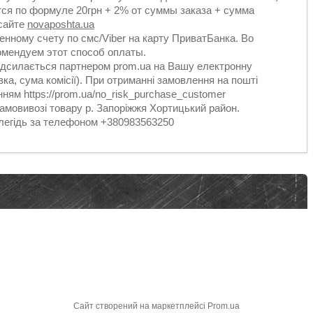
ся по формуле 20грн + 2% от суммы заказа + сумма
 сайте
novaposhta.ua
енному счету по смс/Viber на карту ПриватБанка. Во
мендуем этот способ оплаты.
адсилається партнером prom.ua на Вашу електронну
ка, сума комісії). При отриманні замовлення на пошті
ням https://prom.ua/no_risk_purchase_customer
амовивозі товару р. Запоріжжя Хортицький район.
алегідь за телефоном +380983563250
Сайт створений на маркетплейсі
Prom.ua