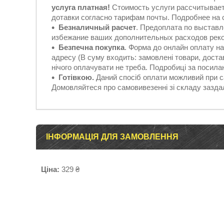
услуга платная!
Стоимость услуги рассчитывает
дотавки согласно тарифам почты. Подробнее на
Безналичный расчет
. Предоплата по выставл
избежание ваших дополнительных расходов реко
Безпечна покупка
. Форма до онлайн оплату н
адресу (В суму входить: замовлені товари, достав
нічого оплачувати не треба. Подробиці за посилан
Готівкою.
Даний спосіб оплати можливий при с
Домовляйтеся про самовивезенні зі складу зазд
ІНФОРМАЦІЯ ДЛЯ ЗАМОВЛЕННЯ
Ціна:
329 ₴