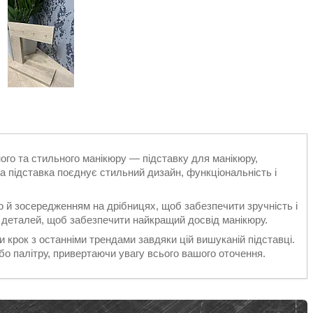
го та стильного манікюру — підставку для манікюру,
на підставка поєднує стильний дизайн, функціональність і
ю й зосередженням на дрібницях, щоб забезпечити зручність і
 деталей, щоб забезпечити найкращий досвід манікюру.
 крок з останніми трендами завдяки цій вишуканій підставці.
о палітру, привертаючи увагу всього вашого оточення.