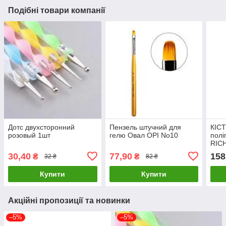
Подібні товари компанії
Дотс двухсторонний
Пензель штучний для
КІСТ
розовый 1шт
гелю Овал OPI No10
пол
RIC
ДВУ
30,40
77,90
158
₴
₴
32 ₴
82 ₴
СКЛ
ковп
Купити
Купити
Акційні пропозиції та новинки
–5%
–5%