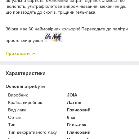
актуальна вартість, економний витрат. Відтінок стійкості до
вологість, ультрафіолетове випромінювання, механічні дії,
що призводять до сколів, тріщини гель-лака.
Збірка має 60 неймовірних кольорів! Переходьте до палітри
просто клицнувши
Приховати
Характеристики
Основні атрибути
Виробник
JOIA
Країна виробник
Латвія
Вид лаку
Глянсовий
Об`єм
6 мл
Тип
Гель-лак
Тип декоративного лаку
Глянсовий