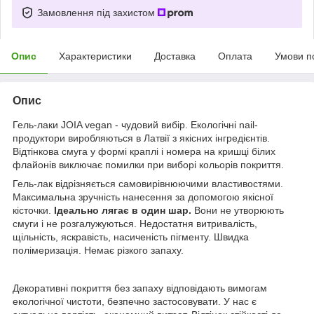
Замовлення під захистом
Опис
Характеристики
Доставка
Оплата
Умови п
Опис
Гель-лаки JOIA vegan - чудовий вибір. Екологічні nail-
продуктори виробляються в Латвії з якісних інгредієнтів.
Відтінкова смуга у формі краплі і номера на кришці білих
флайонів виключає помилки при виборі кольорів покриття.
Гель-лак відрізняється самовирівнюючими властивостями.
Максимальна зручність нанесення за допомогою якісної
кісточки.
Ідеально лягає в один шар.
Вони не утворюють
смуги і не розгалужуються. Недостатня витривалість,
щільність, яскравість, насиченість пігменту. Швидка
полімеризація. Немає різкого запаху.
Декоративні покриття без запаху відповідають вимогам
екологічної чистоти, безпечно застосовувати. У нас є