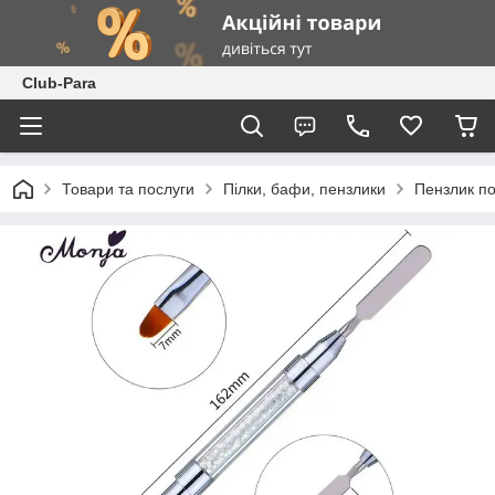
Club-Para
Товари та послуги
Пілки, бафи, пензлики
Пензлик п