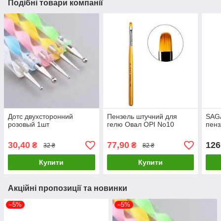
Подібні товари компанії
Дотс двухсторонний
Пензель штучний для
SAGA
розовый 1шт
гелю Овал OPI No10
пенз
30,40
77,90
126
₴
₴
32 ₴
82 ₴
Купити
Купити
Акційні пропозиції та новинки
–5%
–5%