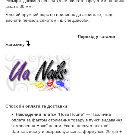
Розміри: довжина пензля 15 см, висота ворсу 9 мм. довжина
шпатів 30 мм.
Якісний пружний ворс не прилипає до акригелю, якщо
змочити пензель спиртом і д. спец.засоби.
Перехід у каталог
магазину
Способи оплати та доставки
Накладений платіж
"Нова Пошта" — Найлична
оплата за фактом отримання товару в пункті видавання
замовлення Нової пошти. Увага, послуга платна!
Вартість послуги розраховується за формулою 20 грн +