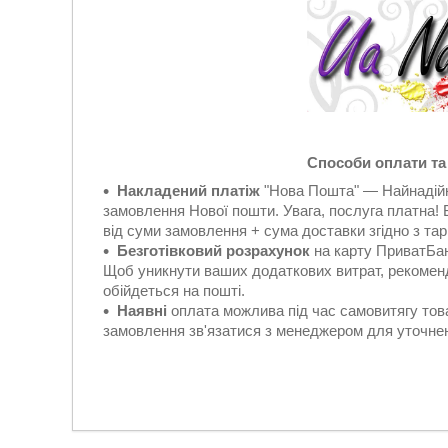
Способи оплати та
Накладений платіж
"Нова Пошта" — Найнадійн
замовлення Нової пошти. Увага, послуга платна!
від суми замовлення + сума доставки згідно з та
Безготівковий розрахунок
на карту ПриватБан
Щоб уникнути ваших додаткових витрат, рекоменд
обійдеться на пошті.
Наявні
оплата можлива під час самовитягу то
замовлення зв'язатися з менеджером для уточн