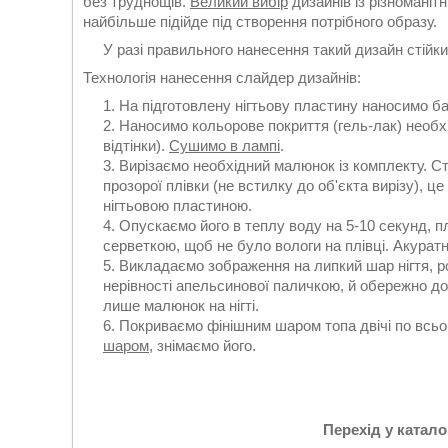
без труднощів.
Великий вибір
дизайнів із різноманіт
найбільше підійде під створення потрібного образу.
У разі правильного нанесення такий дизайн стійкий
Технологія нанесення слайдер дизайнів:
На підготовлену нігтьову пластину наносимо б
Наносимо кольорове покриття (гель-лак) необхід
відтінки).
Сушимо в лампі
.
Вирізаємо необхідний малюнок із комплекту. С
прозорої плівки (не встилку до об'єкта вирізу), 
нігтьовою пластиною.
Опускаємо його в теплу воду на 5-10 секунд, 
серветкою
,
щоб не було вологи на плівці. Акурат
Викладаємо зображення на липкий шар нігтя, р
нерівності апельсинової паличкою, й обережно д
лише малюнок на нігті.
Покриваємо фінішним шаром топа двічі по всьо
шаром
, знімаємо його.
Перехід у катал