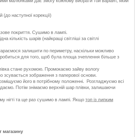
ними малюнками дає змогу кожному вибрати той варіант, який
 (до наступної корекції)
азове покриття. Сушимо в лампі.
на кількість шарів (найкращі світліші за світлі
тараємося залишити по периметру, наскільки можливо
це робиться для того, щоб була площа зчеплення більше з
плівка стане рухомою. Промокаємо зайву вологу
но зсувається зображення з паперової основи.
озміщуємо його в потрібному положенні. Розгладжуємо всі
одаємо. Потім знімаємо верхній шар плівки, залишаючи
му нігті та ще раз сушимо в лампі. Якщо
топ із липким
ог магазину