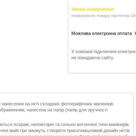
повернення товару протягом 14
У компанії підключені електро
не покидаючи сайту.
 нанесення на нігті складних фотографічних малюнків.
браженням, нанесена на папір (папір для зручності
ться яскраві, неповторні та сильно витончені типи манікюрів.
ідчені майстри зможуть створити приголомшливий дизайн нігтів